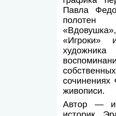
Павла Федо
полотен 
«Вдовушка»
«Игроки» 
художник
воспомина
собственных
сочинениях 
живописи.
Автор — из
историк Эр