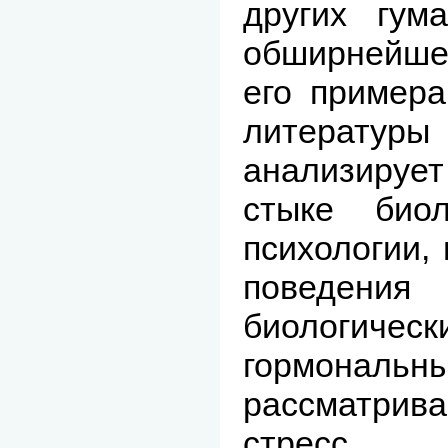
других гум
обширнейше
его примера
литерату
анализирует
стыке биол
психологии, 
поведен
биологическ
гормон
рассматри
стресс,