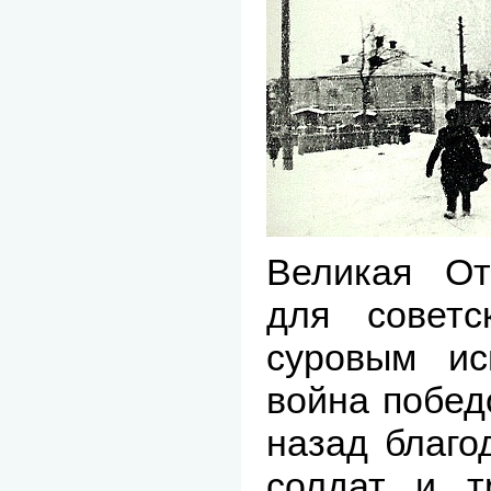
Великая От
для советс
суровым ис
война побед
назад благо
солдат и т