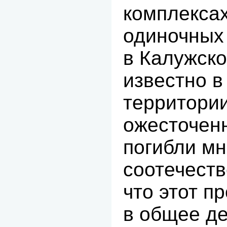
комплексах
одиночных
в Калужско
известно в
территори
ожесточенн
погибли мн
соотечеств
что этот п
в общее д