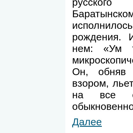
русског
Баратынск
исполнило
рождения.
нем: «Ум т
микроскопи
Он, обняв
взором, лье
на все 
обыкновенно
Далее