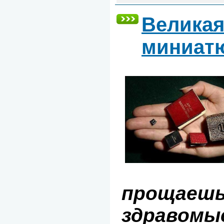
Великая
миниат
прощаешь
здравомы