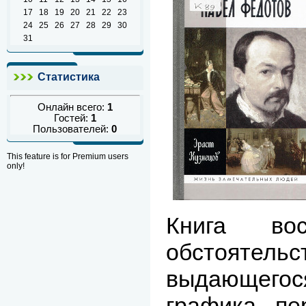
17
18
19
20
21
22
23
24
25
26
27
28
29
30
31
Статистика
Онлайн всего:
1
Гостей:
1
Пользователей:
0
This feature is for Premium users
only!
Книга вос
обстоятель
выдающегос
графика пе