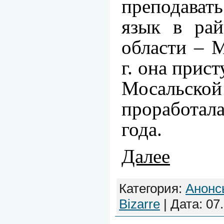
преподават
язык в ра
области – 
г.
она прист
Мосальско
проработа
года.
Далее
Категория:
Анонс
Bizarre
| Дата:
07