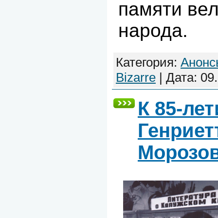
памяти вел
народа.
Категория:
Анонс
Bizarre
| Дата:
09
К 85-ле
Генрие
Морозо