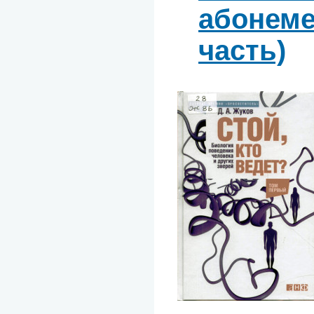
абонемен
часть)