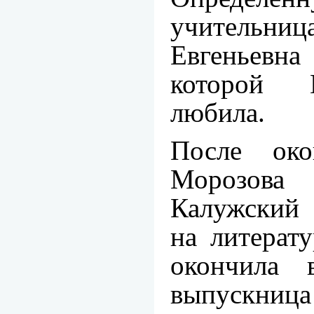
учительн
Евгеньев
на
которой 
любила.
После ок
Морозо
Калужски
на литерат
окон
чила 
выпускниц