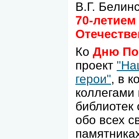
В.Г. Белин
70-летием
Отечестве
Ко
Дню П
проект
"На
герои"
, в 
коллегами
библиотек
обо всех с
памятника