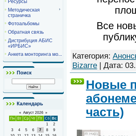
Ресурсы
пло
Методическая
страничка
Все нов
Фотоальбомы
Обратная связь
публик
Дистрибуция АБИС
«ИРБИС»
Категория:
Анонс
Анкета монторинга мо...
Bizarre
| Дата:
03
Поиск
Новые п
абонемен
Календарь
часть)
«
Август 2026
»
Пн
Вт
Ср
Чт
Пт
Сб
Вс
1
2
3
4
5
6
7
8
9
10
11
12
13
14
15
16