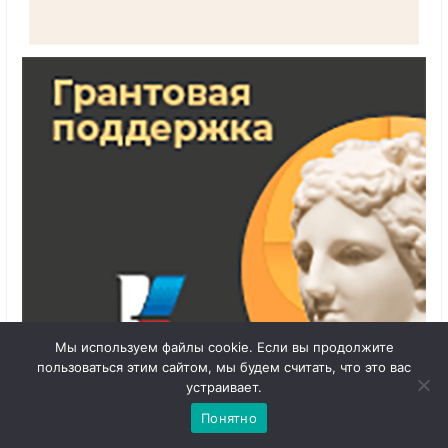
Мы используем файлы cookie. Если вы продолжите
пользоваться этим сайтом, мы будем считать, что это вас
1
Чат с 

устраивает.
администратором
Понятно