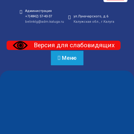
Администрация
+7(4842) 57-40-37
ул.Луначарского, д.6
belinklg@adm.kaluga.ru
Калужская обл., г.Калуга
Версия для слабовидящих
Меню