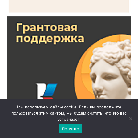
Мы используем файлы cookie. Если вы продолжите
пользоваться этим сайтом, мы будем считать, что это вас
1
Чат с 

устраивает.
администратором
Понятно