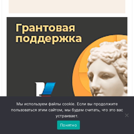
Мы используем файлы cookie. Если вы продолжите
1
пользоваться этим сайтом, мы будем считать, что это вас
Чат с 

устраивает.
администратором
Понятно