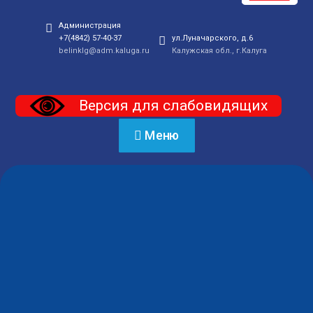
Администрация
+7(4842) 57-40-37
ул.Луначарского, д.6
belinklg@adm.kaluga.ru
Калужская обл., г.Калуга
Версия для слабовидящих
Меню