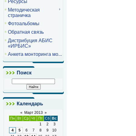
Ресурсы
Методическая
страничка
Фотоальбомы
Обратная связь
Дистрибуция АБИС
«ИРБИС»
Анкета монторинга мо...
Поиск
Календарь
«
Март 2013
»
Пн
Вт
Ср
Чт
Пт
Сб
Вс
1
2
3
4
5
6
7
8
9
10