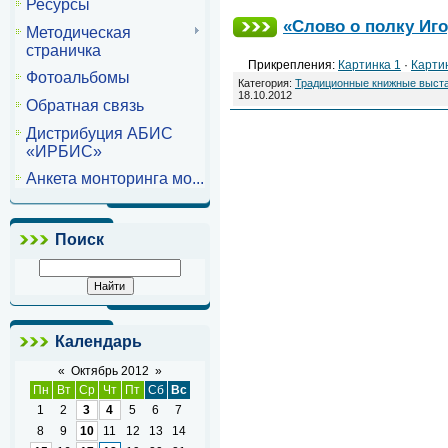
Ресурсы
«Слово о полку Иго
Методическая
страничка
Прикрепления:
Картинка 1
·
Карти
Фотоальбомы
Категория:
Традиционные книжные выст
18.10.2012
Обратная связь
Дистрибуция АБИС
«ИРБИС»
Анкета монторинга мо...
Поиск
Календарь
«
Октябрь 2012
»
Пн
Вт
Ср
Чт
Пт
Сб
Вс
1
2
3
4
5
6
7
8
9
10
11
12
13
14