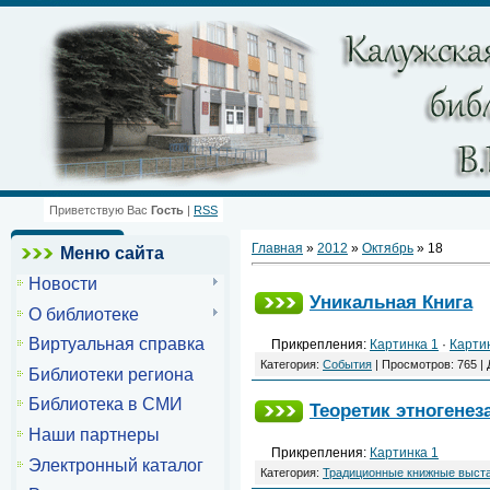
Приветствую Вас
Гость
|
RSS
Главная
»
2012
»
Октябрь
»
18
Меню сайта
Новости
Уникальная Книга
О библиотеке
Виртуальная справка
Прикрепления:
Картинка 1
·
Карти
Категория:
События
| Просмотров: 765 |
Библиотеки региона
Библиотека в СМИ
Теоретик этногенез
Наши партнеры
Прикрепления:
Картинка 1
Электронный каталог
Категория:
Традиционные книжные выст