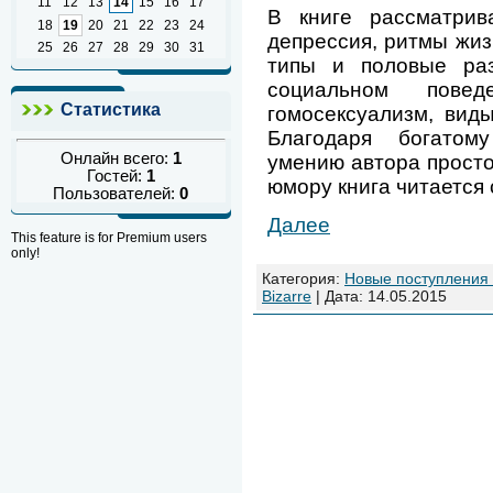
11
12
13
14
15
16
17
В книге рассматрив
18
19
20
21
22
23
24
депрессия, ритмы жиз
25
26
27
28
29
30
31
типы и половые ра
социальном повед
Статистика
гомосексуализм, виды
Благодаря богатом
Онлайн всего:
1
умению автора просто
Гостей:
1
юмору книга читается
Пользователей:
0
Далее
This feature is for Premium users
only!
Категория:
Новые поступления
Bizarre
| Дата:
14.05.2015