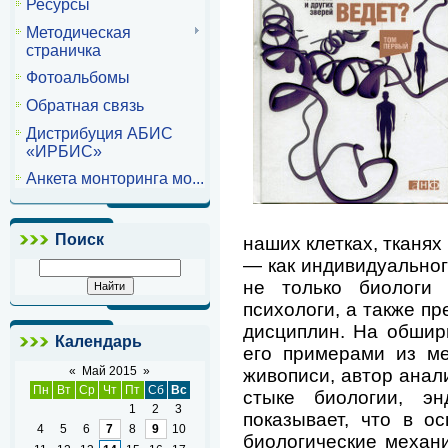
Ресурсы
Методическая
страничка
Фотоальбомы
Обратная связь
Дистрибуция АБИС
«ИРБИС»
Анкета монторинга мо...
Поиск
наших клетках, тканях
— как индивидуального
не только биологи 
психологи, а также п
дисциплин. На обшир
Календарь
его примерами из ме
«
Май 2015
»
живописи, автор анал
Пн
Вт
Ср
Чт
Пт
Сб
Вс
стыке биологии, эн
1
2
3
показывает, что в о
4
5
6
7
8
9
10
биологические механ