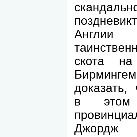
сканда
поздневик
Англи
таинстве
скота н
Бирминге
доказать,
в этом 
провинц
Джорд