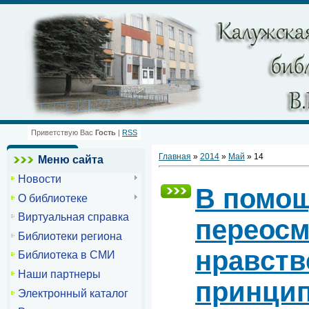
Приветствую Вас
Гость
|
RSS
Главная
»
2014
»
Май
»
14
Меню сайта
Новости
В помо
О библиотеке
Виртуальная справка
переос
Библиотеки региона
нравст
Библиотека в СМИ
Наши партнеры
принци
Электронный каталог