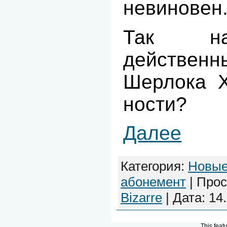
невиновен
Так на
действ
Шерлока Х
ности?
Далее
Категория:
Новые
абонемент
| Прос
Bizarre
| Дата:
14
This feat