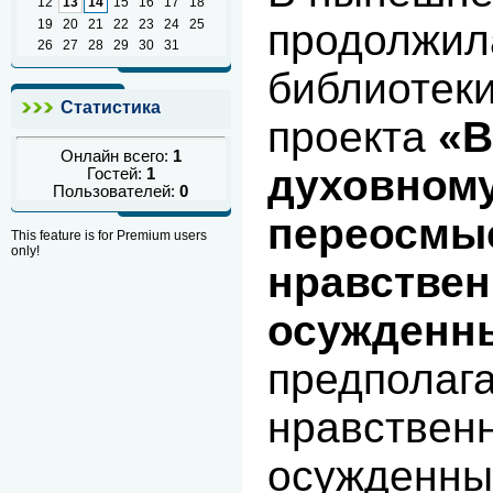
12
13
14
15
16
17
18
продолжил
19
20
21
22
23
24
25
26
27
28
29
30
31
библиотеки
Статистика
проекта
«В
Онлайн всего:
1
духовном
Гостей:
1
Пользователей:
0
переосмы
This feature is for Premium users
only!
нравстве
осужденн
предполага
нравствен
осужденны