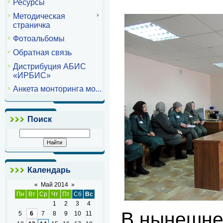
Ресурсы
Методическая
страничка
Фотоальбомы
Обратная связь
Дистрибуция АБИС
«ИРБИС»
Анкета монторинга мо...
Поиск
Календарь
«
Май 2014
»
Пн
Вт
Ср
Чт
Пт
Сб
Вс
1
2
3
4
В нынешне
5
6
7
8
9
10
11