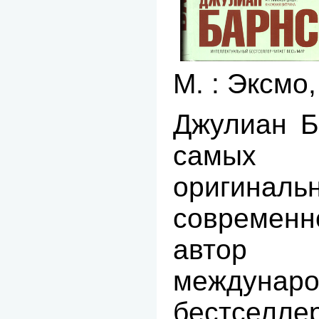
М. : Эксмо,
Джулиан Б
самых
оригинал
современ
авто
междунар
бестселлер