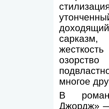
стилизация
утончен
доходящ
сарказм,
жесткос
озорст
подвлас
многое дру
В рома
Джордж» —