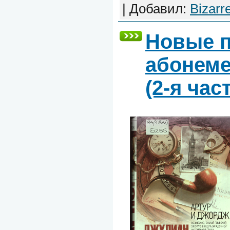
| Добавил:
Bizarr
Новые п
абонеме
(2-я час