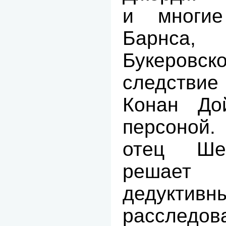
и многие
Барнса,
Букеров
следствие
Конан До
персоной
отец Ше
решает 
дедукти
расследо