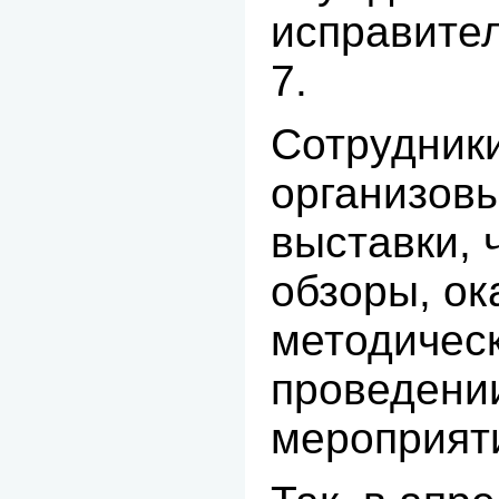
исправите
7.
Сотрудник
организов
выставки, 
обзоры, о
методичес
проведени
мероприят