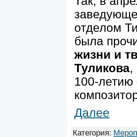
Так, в апре
заведующе
отделом Ти
была проч
жизни и т
Туликова
,
100-летию
композитор
Далее
Категория:
Мероп