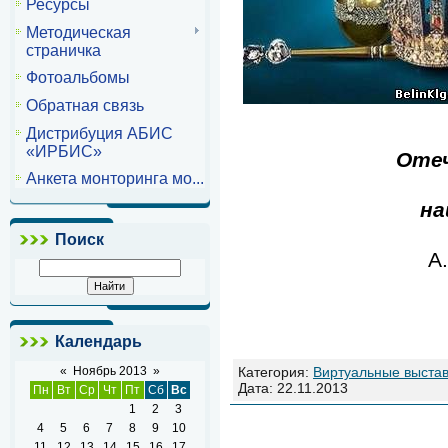
Ресурсы
Методическая
страничка
Фотоальбомы
Обратная связь
Дистрибуция АБИС
«ИРБИС»
Отеч
Анкета монторинга мо...
на
Поиск
А
Календарь
«
Ноябрь 2013
»
Категория:
Виртуальные выстав
Дата:
22.11.2013
Пн
Вт
Ср
Чт
Пт
Сб
Вс
1
2
3
4
5
6
7
8
9
10
11
12
13
14
15
16
17