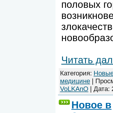
половых г
возникнове
злокачест
новообразо
Читать да
Категория:
Новые
медицине
| Просм
VoLKAnO
| Дата:
Новое в