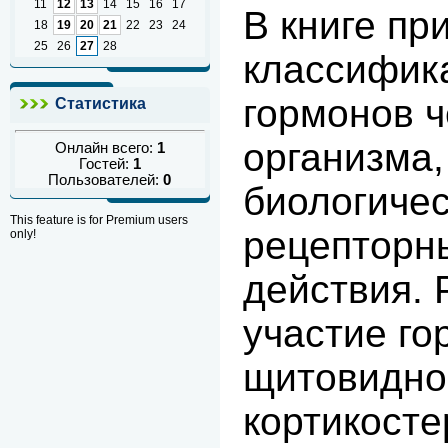
11
12
13
14
15
16
17
В книге пр
18
19
20
21
22
23
24
25
26
27
28
классифик
гормонов ч
Статистика
организма,
Онлайн всего:
1
Гостей:
1
Пользователей:
0
биологиче
This feature is for Premium users
рецепторн
only!
действия.
участие го
щитовидно
кортикосте