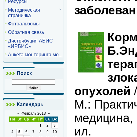
Ресурсы
заболеван
Методическая
страничка
Фотоальбомы
Обратная связь
Корм
Дистрибуция АБИС
«ИРБИС»
Б.
Эн
Анкета монторинга мо...
тера
Поиск
злок
опухолей
/
М.: Практи
Календарь
«
Февраль 2013
»
медицина, 
Пн
Вт
Ср
Чт
Пт
Сб
Вс
1
2
3
ил.
4
5
6
7
8
9
10