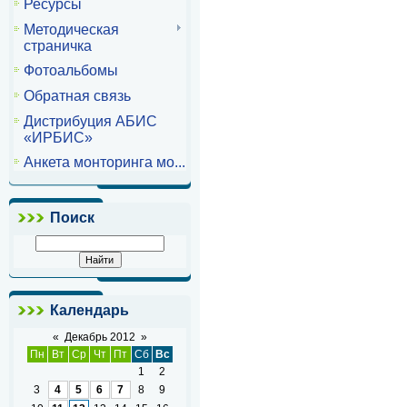
Ресурсы
Методическая
страничка
Фотоальбомы
Обратная связь
Дистрибуция АБИС
«ИРБИС»
Анкета монторинга мо...
Поиск
Календарь
«
Декабрь 2012
»
Пн
Вт
Ср
Чт
Пт
Сб
Вс
1
2
3
4
5
6
7
8
9