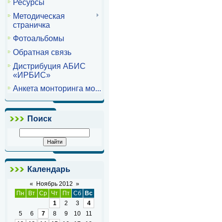
Ресурсы
Методическая
страничка
Фотоальбомы
Обратная связь
Дистрибуция АБИС
«ИРБИС»
Анкета монторинга мо...
Поиск
Календарь
«
Ноябрь 2012
»
Пн
Вт
Ср
Чт
Пт
Сб
Вс
1
2
3
4
5
6
7
8
9
10
11