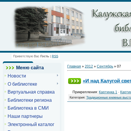
Приветствую Вас
Гость
|
RSS
Главная
»
2012
»
Сентябрь
»
07
Меню сайта
Новости
«И над Калугой св
О библиотеке
Виртуальная справка
Прикрепления:
Картинка 1
·
Карти
Категория:
Традиционные книжные выст
Библиотеки региона
Библиотека в СМИ
Наши партнеры
Электронный каталог