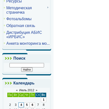
Ресурсы
Методическая
страничка
Фотоальбомы
Обратная связь
Дистрибуция АБИС
«ИРБИС»
Анкета монторинга мо...
Поиск
Календарь
«
Июль 2012
»
Пн
Вт
Ср
Чт
Пт
Сб
Вс
1
2
3
4
5
6
7
8