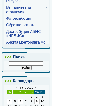
Ресурсы
Методическая
страничка
Фотоальбомы
Обратная связь
Дистрибуция АБИС
«ИРБИС»
Анкета монторинга мо...
Поиск
Календарь
«
Июнь 2012
»
Пн
Вт
Ср
Чт
Пт
Сб
Вс
1
2
3
4
5
6
7
8
9
10