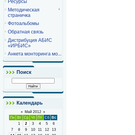
Ресурсы
Методическая
страничка
Фотоальбомы
Обратная связь
Дистрибуция АБИС
«ИРБИС»
Анкета монторинга мо...
Поиск
Календарь
«
Май 2012
»
Пн
Вт
Ср
Чт
Пт
Сб
Вс
1
2
3
4
5
6
7
8
9
10
11
12
13