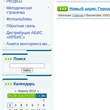
Ресурсы
Методическая
Новый адрес Горо
страничка
Категория:
События
| Просмотров: 1018 
Фотоальбомы
Обратная связь
Дистрибуция АБИС
«ИРБИС»
Анкета монторинга мо...
Поиск
Календарь
«
Апрель 2012
»
Пн
Вт
Ср
Чт
Пт
Сб
Вс
1
2
3
4
5
6
7
8