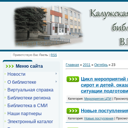
Приветствую Вас
Гость
|
RSS
Главная
»
2011
»
Октябрь
»
23
Меню сайта
Новости
Цикл мероприятий 
О библиотеке
сирот и детей, ока
Виртуальная справка
ситуации подготов
Библиотеки региона
Категория:
Мероприятия ЦПИ
| Просмотр
Библиотека в СМИ
Новые поступлени
Наши партнеры
Категория:
Новые поступления
| Просмот
Электронный каталог