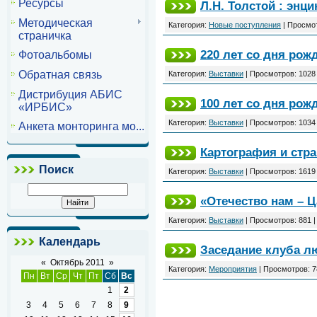
Ресурсы
Л.Н. Толстой : энц
Методическая
Категория:
Новые поступления
| Просмот
страничка
220 лет со дня рож
Фотоальбомы
Обратная связь
Категория:
Выставки
| Просмотров: 1028
Дистрибуция АБИС
100 лет со дня рож
«ИРБИС»
Категория:
Выставки
| Просмотров: 1034
Анкета монторинга мо...
Картография и стр
Поиск
Категория:
Выставки
| Просмотров: 1619
«Отечество нам – 
Категория:
Выставки
| Просмотров: 881 
Календарь
Заседание клуба л
«
Октябрь 2011
»
Категория:
Мероприятия
| Просмотров: 7
Пн
Вт
Ср
Чт
Пт
Сб
Вс
1
2
3
4
5
6
7
8
9