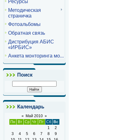
Ресурсы
Методическая
страничка
Фотоальбомы
Обратная связь
Дистрибуция АБИС
«ИРБИС»
Анкета монторинга мо...
Поиск
Календарь
«
Май 2010
»
Пн
Вт
Ср
Чт
Пт
Сб
Вс
1
2
3
4
5
6
7
8
9
10
11
12
13
14
15
16