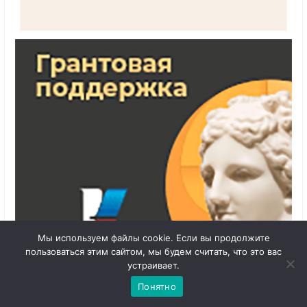
Мы используем файлы cookie. Если вы продолжите
1
пользоваться этим сайтом, мы будем считать, что это вас
Чат с 

устраивает.
администратором
Понятно