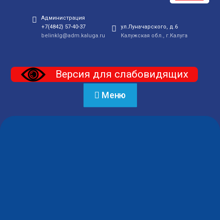
Администрация
+7(4842) 57-40-37
ул.Луначарского, д.6
belinklg@adm.kaluga.ru
Калужская обл., г.Калуга
Версия для слабовидящих
Меню