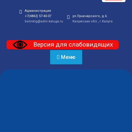
Администрация
+7(4842) 57-40-37
ул.Луначарского, д.6
belinklg@adm.kaluga.ru
Калужская обл., г.Калуга
Версия для слабовидящих
Меню