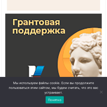
Мы используем файлы cookie. Если вы продолжите
пользоваться этим сайтом, мы будем считать, что это вас
1
Чат с 

устраивает.
администратором
Понятно