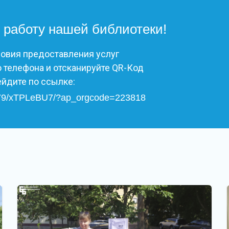
 работу нашей библиотеки!
ловия предоставления услуг
 телефона и отсканируйте QR-Код
ейдите по ссылке:
/2579/xTPLeBU7/?ap_orgcode=223818