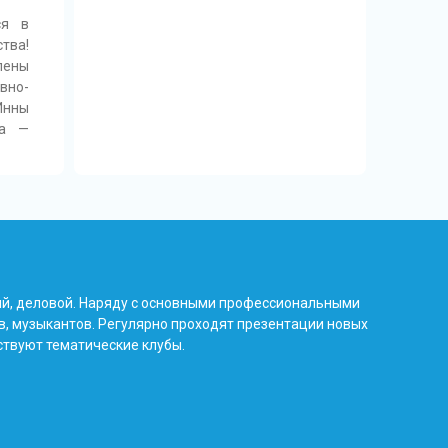
ся в
тва!
лены
вно-
Инны
на —
ый, деловой. Наряду с основными профессиональными
в, музыкантов. Регулярно проходят презентации новых
ствуют тематические клубы.