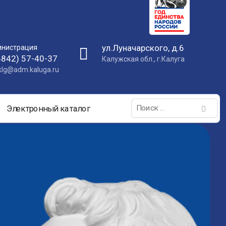
ул.Луначарского, д.6
нистрация
4842) 57-40-37
Калужская обл., г.Калуга
nklg@adm.kaluga.ru
Поиск:
Электронный каталог