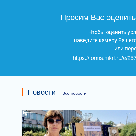
Просим Вас оценить
Чтобы оценить ус
наведите камеру Вашего
или пер
https://forms.mkrf.ru/e
Новости
Все новости