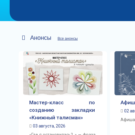
Анонсы
Все анонсы
Мастер-класс по
Афиш
созданию закладки
02 ав
«Книжный талисман»
Афиша 
03 августа, 2026
«Где я остановилась?..» — фраза,