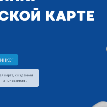
инке"
ая карта, созданная
т и призванная…