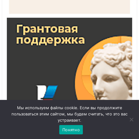
Мы используем файлы cookie. Если вы продолжите
пользоваться этим сайтом, мы будем считать, что это вас
1
Чат с 

устраивает.
администратором
Понятно