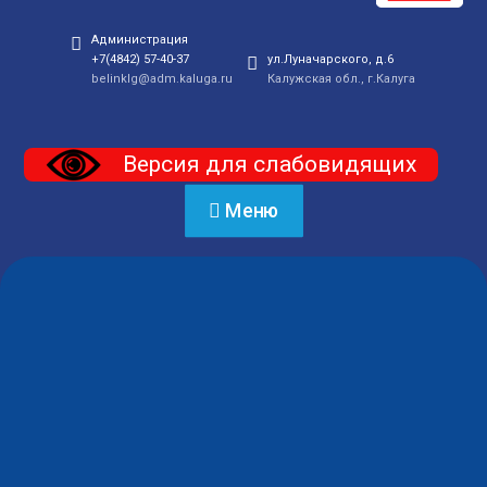
Администрация
+7(4842) 57-40-37
ул.Луначарского, д.6
belinklg@adm.kaluga.ru
Калужская обл., г.Калуга
Версия для слабовидящих
Меню