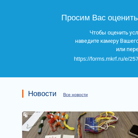
Просим Вас оценить
Чтобы оценить ус
наведите камеру Вашего
или пер
https://forms.mkrf.ru/e
Новости
Все новости