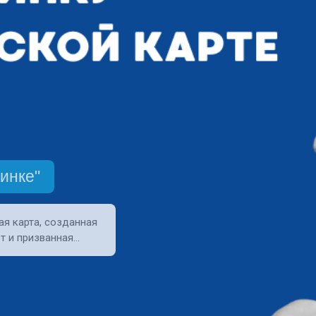
инке"
ая карта, созданная
т и призванная…