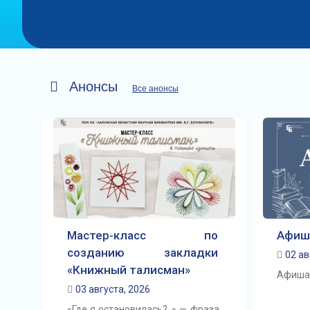
Анонсы
Все анонсы
Мастер-класс по
Афиш
созданию закладки
02 ав
«Книжный талисман»
Афиша 
03 августа, 2026
«Где я остановилась?..» — фраза,