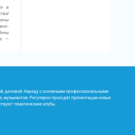
ся в
тва!
лены
вно-
Инны
на —
ый, деловой. Наряду с основными профессиональными
в, музыкантов. Регулярно проходят презентации новых
ствуют тематические клубы.