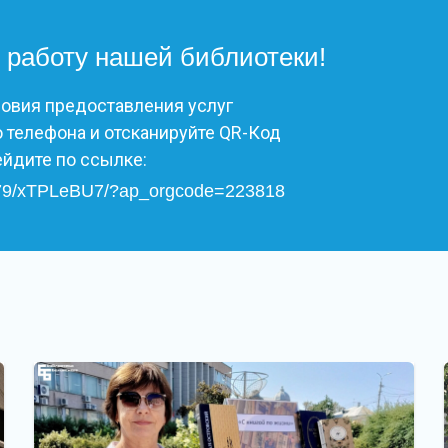
 работу нашей библиотеки!
ловия предоставления услуг
 телефона и отсканируйте QR-Код
ейдите по ссылке:
/2579/xTPLeBU7/?ap_orgcode=223818