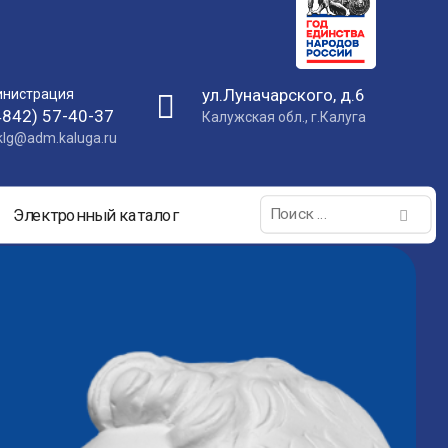
ул.Луначарского, д.6
нистрация
4842) 57-40-37
Калужская обл., г.Калуга
nklg@adm.kaluga.ru
Поиск:
Электронный каталог