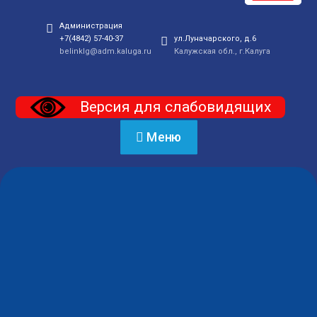
Администрация
+7(4842) 57-40-37
ул.Луначарского, д.6
belinklg@adm.kaluga.ru
Калужская обл., г.Калуга
Версия для слабовидящих
Меню