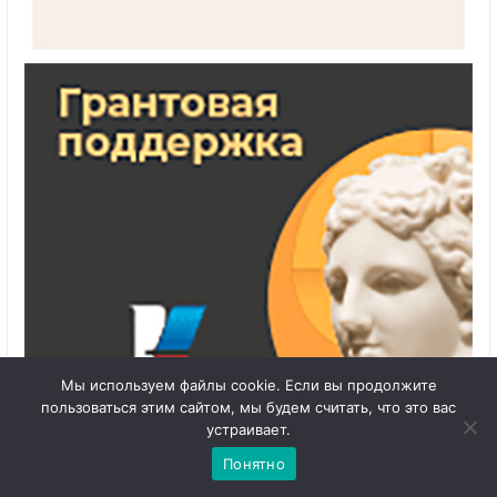
Мы используем файлы cookie. Если вы продолжите
пользоваться этим сайтом, мы будем считать, что это вас
1
Чат с 

устраивает.
администратором
Понятно